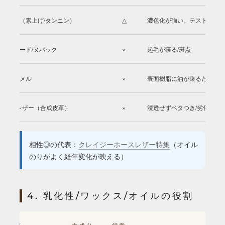
ヌメ（素上げ/タンニン）
△
濃色化が強い。テスト必須
スエード/ヌバック
×
起毛が寝る/斑点
エナメル
×
表面樹脂に油が乗るだけ
PUレザー（合成皮革）
×
浸透せずベタつき/劣化誘発
相性◎の代表：
クレイジーホースレザー特集
（オイル
のりがよく経年変化が映える）
4. 乳化性/ワックス/オイルの役割