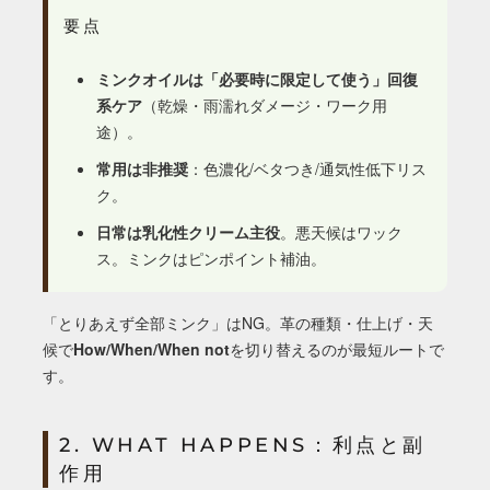
要点
ミンクオイルは「必要時に限定して使う」回復
系ケア
（乾燥・雨濡れダメージ・ワーク用
途）。
常用は非推奨
：色濃化/ベタつき/通気性低下リス
ク。
日常は乳化性クリーム主役
。悪天候はワック
ス。ミンクはピンポイント補油。
「とりあえず全部ミンク」はNG。革の種類・仕上げ・天
候で
How/When/When not
を切り替えるのが最短ルートで
す。
2. WHAT HAPPENS：利点と副
作用