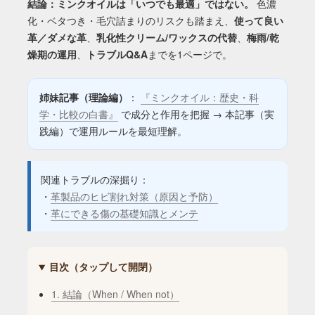
結論：ミンクオイルは「いつでも最適」ではない。
色濃
化・ベタつき・毛穴詰まりのリスクも踏まえ、
使って良い
革／ダメな革
、
乳化性クリーム/ワックスの代替
、
梅雨/乾
燥期の運用
、
トラブルQ&A
までを1ページで。
姉妹記事（理論編）
：
『ミンクオイル：歴史・科
学・比較の白書』
で成分と作用を把握 → 本記事（実
践編）で運用ルールを最短理解。
関連トラブルの深掘り：
・
革製品のヒビ割れ対策（原因と予防）
・
革にできる傷の基礎知識とメンテ
目次（タップして開閉）
1. 結論（When / When not）