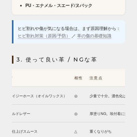
PU・エナメル・スエード/ヌバック
ヒビ割れや傷が気になる場合は、まず原因理解から：
ヒビ割れ対策（原因/予防）
／
革の傷の基礎知識
3. 使って良い革 / NGな革
素材
相性
注意点
クレイジーホース（オイルワックス）
◎
少量で十分。濃色化は風合
オイルドレザー
◎
厚塗りNG。埃付着に注意
顔料仕上げスムース
△
重くなりがち