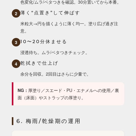
色変化/ムラ/ベタつきを確認。30分置いてから本番。
薄く“点置き”して伸ばす
2
米粒大→円を描くように薄く均一。塗り広げ過ぎ注
意。
10〜20分休ませる
3
浸透待ち。ムラ/ベタつきチェック。
乾拭きで仕上げ
4
余分を回収。2回目はさらに少量で。
NG：
厚塗り／スエード・PU・エナメルへの使用／裏
面（床面）やストラップの厚塗り。
6. 梅雨/乾燥期の運用