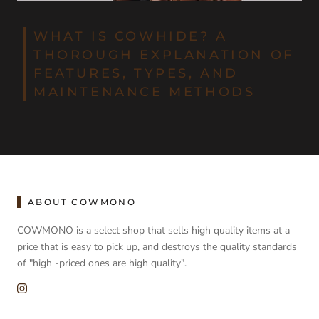
WHAT IS COWHIDE? A
THOROUGH EXPLANATION OF
FEATURES, TYPES, AND
MAINTENANCE METHODS
ABOUT COWMONO
COWMONO is a select shop that sells high quality items at a
price that is easy to pick up, and destroys the quality standards
of "high -priced ones are high quality".