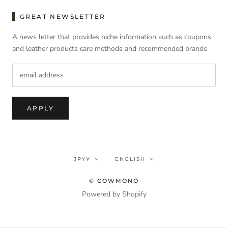
GREAT NEWSLETTER
A news letter that provides niche information such as coupons
and leather products care methods and recommended brands
APPLY
currency
language
JPY¥
ENGLISH
© COWMONO
Powered by Shopify