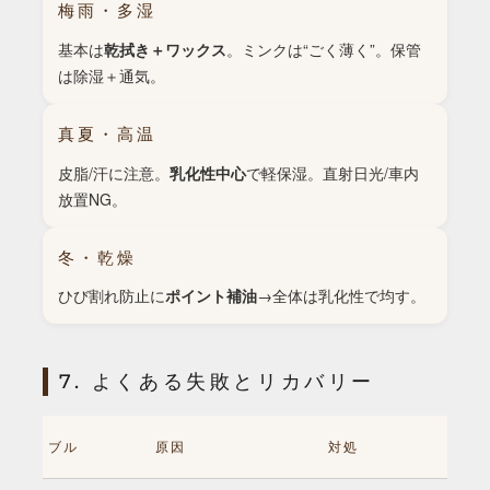
梅雨・多湿
基本は
乾拭き＋ワックス
。ミンクは“ごく薄く”。保管
は除湿＋通気。
真夏・高温
皮脂/汗に注意。
乳化性中心
で軽保湿。直射日光/車内
放置NG。
冬・乾燥
ひび割れ防止に
ポイント補油
→全体は乳化性で均す。
7. よくある失敗とリカバリー
トラブル
原因
対処