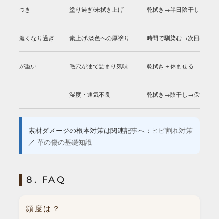
ベタつき
塗り過ぎ/未拭き上げ
乾拭き→半日陰干し
色が濃くなり過ぎ
素上げ/淡色への厚塗り
時間で馴染む→次回は乳化
質感が重い
毛穴が油で詰まり気味
乾拭き＋休ませる
カビ
湿度・通気不良
乾拭き→陰干し→保管環境
素材ダメージの根本対策は関連記事へ：
ヒビ割れ対策
／
革の傷の基礎知識
8. FAQ
頻度は？