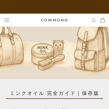
Skip
ALL ITEMS FREE SHIPPING | SMARTPHONE POSTPAID,
and
CONVENIENCE STORE, QR PAYMENT ALSO SUPPORTED
move
to
COWMONO
content
ミンクオイル 完全ガイド｜保存版