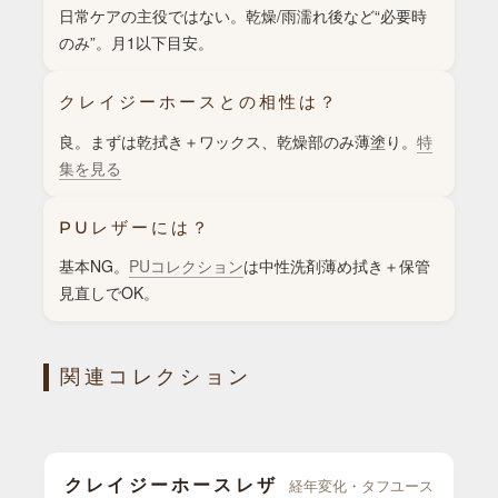
日常ケアの主役ではない。乾燥/雨濡れ後など“必要時
のみ”。月1以下目安。
クレイジーホースとの相性は？
良。まずは乾拭き＋ワックス、乾燥部のみ薄塗り。
特
集を見る
PUレザーには？
基本NG。
PUコレクション
は中性洗剤薄め拭き＋保管
見直しでOK。
関連コレクション
クレイジーホースレザ
経年変化・タフユース