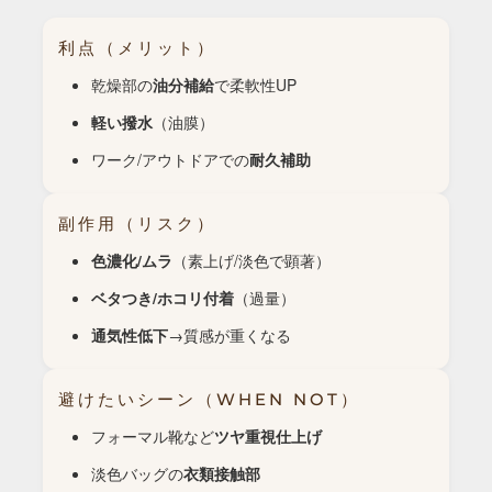
利点（メリット）
乾燥部の
油分補給
で柔軟性UP
軽い撥水
（油膜）
ワーク/アウトドアでの
耐久補助
副作用（リスク）
色濃化/ムラ
（素上げ/淡色で顕著）
ベタつき/ホコリ付着
（過量）
通気性低下
→質感が重くなる
避けたいシーン（WHEN NOT）
フォーマル靴など
ツヤ重視仕上げ
淡色バッグの
衣類接触部