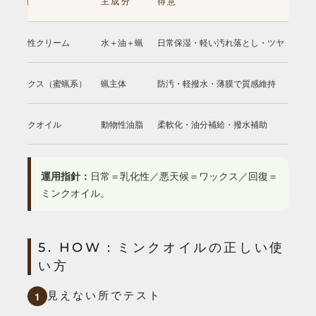
種類
主成分
得意
不
乳化性クリーム
水＋油＋蝋
日常保湿・軽い汚れ落とし・ツヤ
強撥
ワックス（蜜蝋系）
蝋主体
防汚・軽撥水・薄膜で質感維持
塗り
ミンクオイル
動物性油脂
柔軟化・油分補給・撥水補助
濃色
運用指針：
日常＝乳化性／悪天候＝ワックス／回復＝
ミンクオイル。
5. HOW：ミンクオイルの正しい使
い方
見えない所でテスト
1